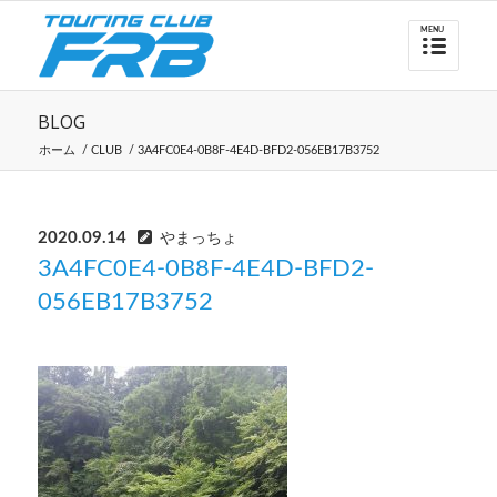
BLOG
ホーム
/
CLUB
/
3A4FC0E4-0B8F-4E4D-BFD2-056EB17B3752
2020.09.14
やまっちょ
3A4FC0E4-0B8F-4E4D-BFD2-
056EB17B3752