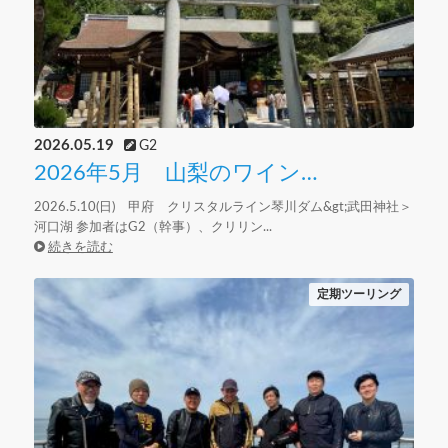
2026.05.19
G2
2026年5月 山梨のワイン…
2026.5.10(日) 甲府 クリスタルライン琴川ダム&gt;武田神社＞
河口湖 参加者はG2（幹事）、クリリン...
続きを読む
定期ツーリング