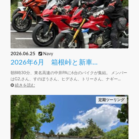
2026.06.25
Navy
2026年6月 箱根峠と新車…
朝8時30分、東名高速の中井PAに6台のバイクが集結。 メンバー
はG2,さん、すのぼうさん、ヒデさん、トリーさん、ナギー...
続きを読む
定期ツーリング