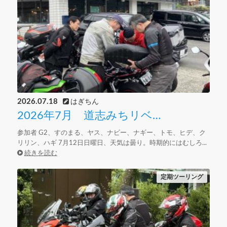
2026.07.18
はぎちん
2026年7月 道志みちリベ…
参加者 G2、すのまる、ヤス、ナビー、ナギー、トモ、ヒデ、ク
リリン、ハギ 7月12日日曜日、天気は曇り。時期的にはむしろ...
続きを読む
定期ツーリング