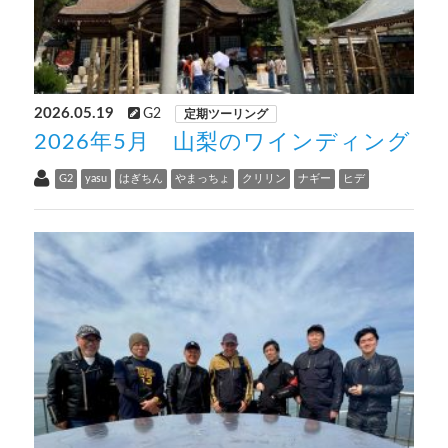
2026.05.19
G2
定期ツーリング
2026年5月 山梨のワインディング
G2
yasu
はぎちん
やまっちょ
クリリン
ナギー
ヒデ