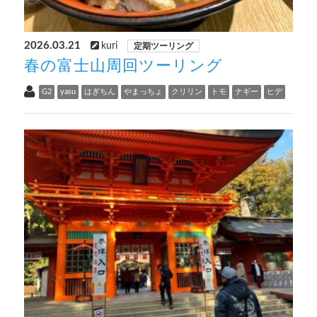
2026.03.21
kuri
定期ツーリング
春の富士山周回ツーリング
G2
yasu
はぎちん
やまっちょ
クリリン
トモ
ナギー
ヒデ