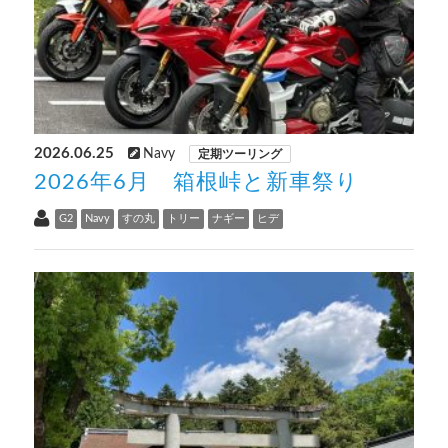
2026.06.25
Navy
定期ツーリング
2026年6月 箱根峠と新車祭り
G2
Navy
すの丸
トリー
ナギー
ヒデ