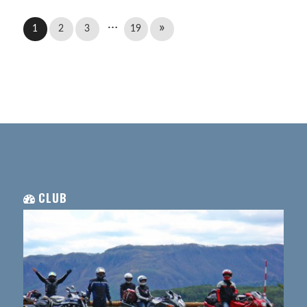
…
»
1
2
3
19
CLUB