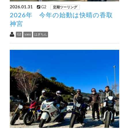
2026.01.31
G2
定期ツーリング
2026年 今年の始動は快晴の香取
神宮
G2
yasu
はぎちん