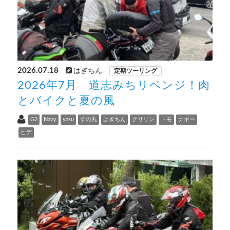
2026.07.18
はぎちん
定期ツーリング
2026年7月 道志みちリベンジ！肉
とバイクと夏の風
G2
Navy
yasu
すの丸
はぎちん
クリリン
トモ
ナギー
ヒデ