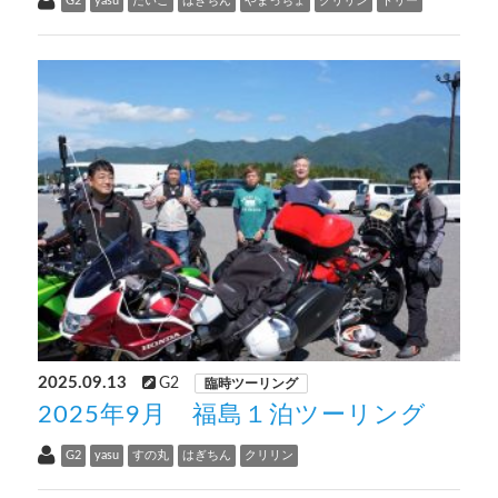
G2
yasu
だいご
はぎちん
やまっちょ
クリリン
トリー
2025.09.13
G2
臨時ツーリング
2025年9月 福島１泊ツーリング
G2
yasu
すの丸
はぎちん
クリリン