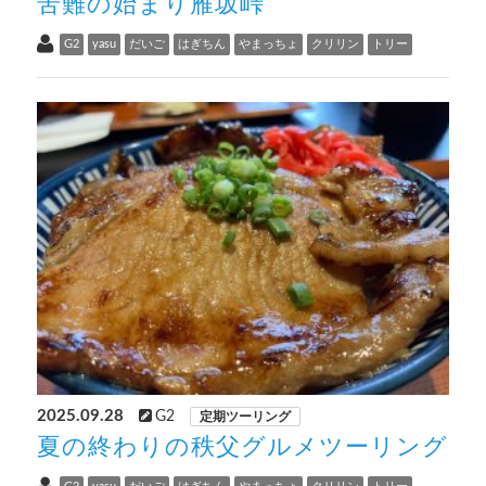
苦難の始まり雁坂峠
G2
yasu
だいご
はぎちん
やまっちょ
クリリン
トリー
2025.09.28
G2
定期ツーリング
夏の終わりの秩父グルメツーリング