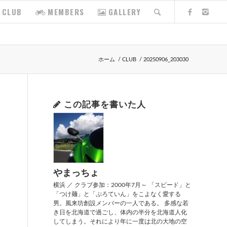
CLUB
MEMBERS
GALLERY
ホーム
/
CLUB
/
20250906_203030
この記事を書いた人
やまっちょ
横浜 ／ クラブ参加：2000年7月～ 「スピード」と
「つけ麺」と「ぷろていん」をこよなく愛する
男。風来坊創設メンバーの一人である。 多感な若
き日を北海道で過ごし、体内の半分を北海道人化
してしまう。それにより年に一度は北の大地の空