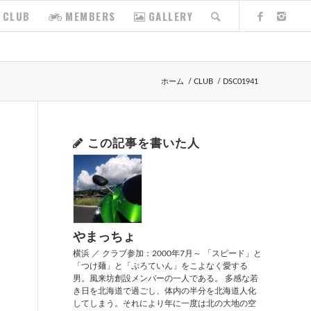
CLUB
MEMBERS
GALLERY
ホーム
/
CLUB
/
DSC01941
この記事を書いた人
やまっちょ
横浜 ／ クラブ参加：2000年7月～ 「スピード」と
「つけ麺」と「ぷろていん」をこよなく愛する
男。風来坊創設メンバーの一人である。 多感な若
き日を北海道で過ごし、体内の半分を北海道人化
してしまう。それにより年に一度は北の大地の空