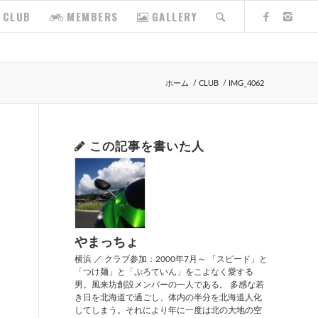
CLUB
MEMBERS
GALLERY
ホーム
/
CLUB
/
IMG_4062
この記事を書いた人
やまっちょ
横浜 ／ クラブ参加：2000年7月～ 「スピード」と
「つけ麺」と「ぷろていん」をこよなく愛する
男。風来坊創設メンバーの一人である。 多感な若
き日を北海道で過ごし、体内の半分を北海道人化
してしまう。それにより年に一度は北の大地の空