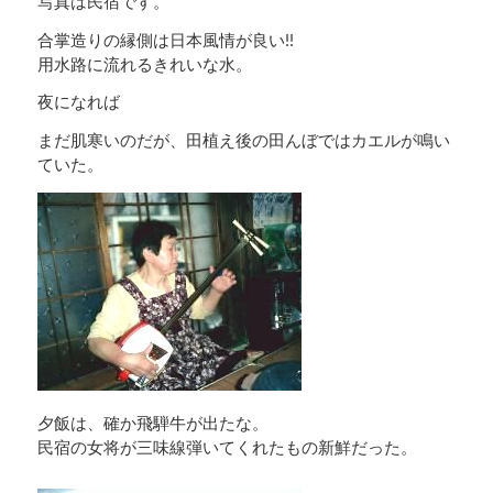
写真は民宿です。
合掌造りの縁側は日本風情が良い!!
用水路に流れるきれいな水。
夜になれば
まだ肌寒いのだが、田植え後の田んぼではカエルが鳴い
ていた。
夕飯は、確か飛騨牛が出たな。
民宿の女将が三味線弾いてくれたもの新鮮だった。