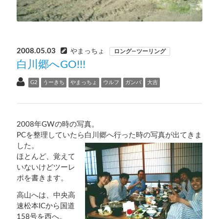
2008.05.03
やまっちょ
ロング―ツーリング
白川郷へGO!!!
G2
うーきち
やまっちょ
ウルフ
ガンバ
大吉
2008年GWの時の写真。
PCを整理していたら白川郷へ行った時の写真が出てきま
した。
ほとんど、覚えて
いないけどツーレ
ポを書きます。
高山へは、中央高
速松本ICから国道
158号を西へ。