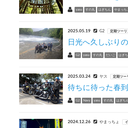
yasu
すの丸
はぎちん
やまっち
2025.05.19
G2
定期ツーリ
日光へ久しぶり
G2
yasu
すの丸
だいご
はぎ
2025.03.24
ヤス
定期ツー
待ちに待った春
G2
Navy
yasu
すの丸
はぎち
2024.12.26
やまっちょ