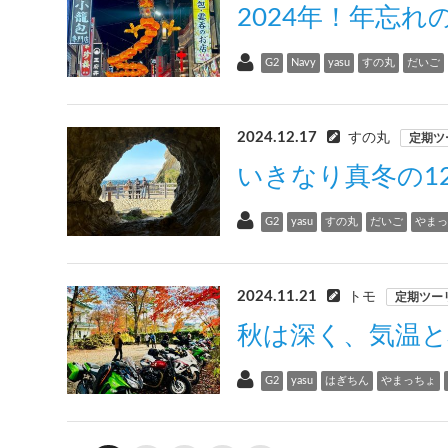
2024年！年忘れ
G2
Navy
yasu
すの丸
だいご
2024.12.17
すの丸
定期ツ
いきなり真冬の1
G2
yasu
すの丸
だいご
やま
2024.11.21
トモ
定期ツー
秋は深く、気温
G2
yasu
はぎちん
やまっちょ