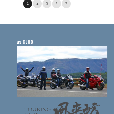
›
»
1
2
3
CLUB