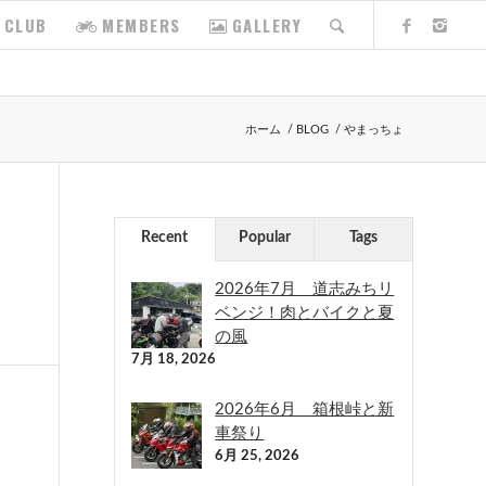
CLUB
MEMBERS
GALLERY
ホーム
/
BLOG
/
やまっちょ
Recent
Popular
Tags
2026年7月 道志みちリ
ベンジ！肉とバイクと夏
の風
7月 18, 2026
2026年6月 箱根峠と新
車祭り
6月 25, 2026