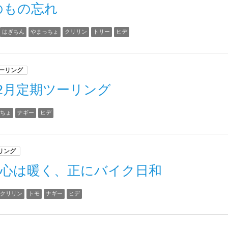
のもの忘れ
はぎちん
やまっちょ
クリリン
トリー
ヒデ
ーリング
2月定期ツーリング
っちょ
ナギー
ヒデ
リング
と心は暖く、正にバイク日和
クリリン
トモ
ナギー
ヒデ