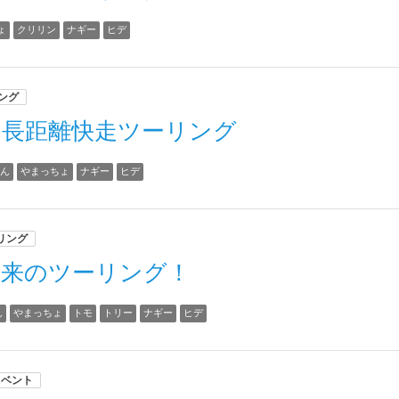
ょ
クリリン
ナギー
ヒデ
ング
の長距離快走ツーリング
ちん
やまっちょ
ナギー
ヒデ
リング
到来のツーリング！
ん
やまっちょ
トモ
トリー
ナギー
ヒデ
イベント