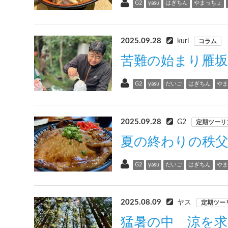
G2
yasu
はぎちん
やまっちょ
2025.09.28
kuri
コラム
苦難の始まり雁坂
G2
yasu
だいご
はぎちん
や
2025.09.28
G2
定期ツーリ
夏の終わりの秩
G2
yasu
だいご
はぎちん
や
2025.08.09
ヤス
定期ツー
猛暑の中 涼を