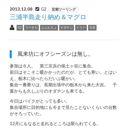
2013.12.08
G2
定期ツーリング
三浦半島走り納め＆マグロ
G2
うーきち
ぶぶんちょ
オダチン
トリー
大吉
風来坊にオフシーズンは無し。
参加は６人。 第三京浜の保土ヶ谷に集合。
前日はそこそこ暖かかったのだが、とても寒い。とはい
え、栃木に比べたらだいぶ暖かい。
集合一番乗りは、長期出張中の栃木から来た大吉。 千
葉からも久しぶりのオダチンも来てる。
今日はバイクがとっても多い。
集合場所に目的地にも今まで見たことないくらいの台数
がそろっていた。
12月にもなると走れるところは限られてくる。