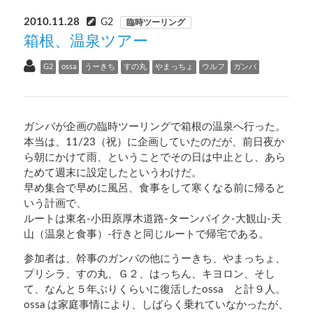
2010.11.28
G2
臨時ツーリング
箱根、温泉ツアー
G2
ossa
うーきち
すの丸
やまっちょ
ウルフ
ガンバ
ガンバが企画の臨時ツーリングで箱根の温泉へ行った。
本当は、11/23（祝）に企画していたのだが、前日夜か
ら朝にかけて雨、ということでその日は中止とし、あら
ためて週末に設定したというわけだ。
早め集合で早めに風呂、食事をして寒くなる前に帰ると
いう計画で、
ルートは東名-小田原厚木道路-ターンパイク-大観山-天
山（温泉と食事）-行きと同じルートで帰宅である。
参加者は、幹事のガンバの他にうーきち、やまっちょ、
プリシラ、すの丸、Ｇ２、はっちん、キヨロン、そし
て、なんと５年ぶりくらいに復活したossa と計９人。
ossa は家庭事情により、しばらく乗れていなかったが、