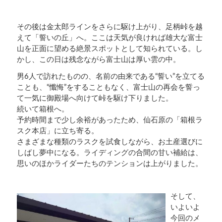
その後は金太郎ラインをさらに駆け上がり、足柄峠を越
えて「誓いの丘」へ。ここは天気が良ければ雄大な富士
山を正面に望める絶景スポットとして知られている。し
かし、この日は残念ながら富士山は厚い雲の中。
男6人で訪れたものの、名前の由来である“誓い”を立てる
ことも、“懺悔”をすることもなく、富士山の再会を誓っ
て一気に御殿場へ向けて峠を駆け下りました。
続いて箱根へ。
予約時間まで少し余裕があったため、仙石原の「箱根ラ
スク本店」に立ち寄る。
さまざまな種類のラスクを試食しながら、お土産選びに
しばし夢中になる。ライディングの合間の甘い補給は、
思いのほかライダーたちのテンションは上がりました。
そして、
いよいよ
今回のメ