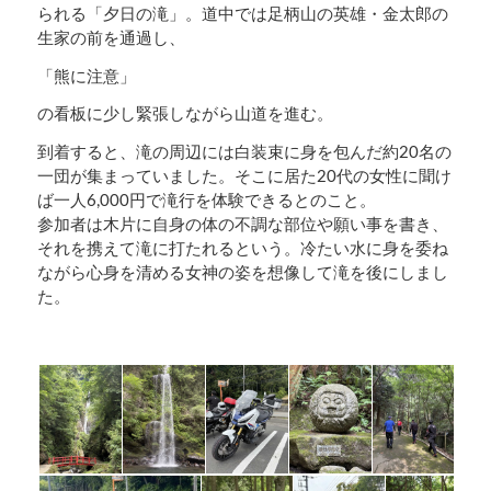
られる「夕日の滝」。道中では足柄山の英雄・金太郎の
生家の前を通過し、
「熊に注意」
の看板に少し緊張しながら山道を進む。
到着すると、滝の周辺には白装束に身を包んだ約20名の
一団が集まっていました。そこに居た20代の女性に聞け
ば一人6,000円で滝行を体験できるとのこと。
参加者は木片に自身の体の不調な部位や願い事を書き、
それを携えて滝に打たれるという。冷たい水に身を委ね
ながら心身を清める女神の姿を想像して滝を後にしまし
た。