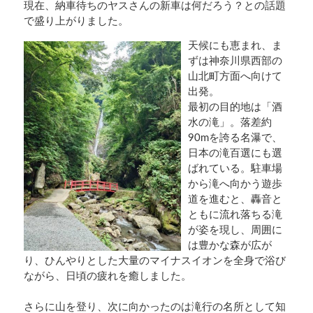
現在、納車待ちのヤスさんの新車は何だろう？との話題
で盛り上がりました。
天候にも恵まれ、ま
ずは神奈川県西部の
山北町方面へ向けて
出発。
最初の目的地は「酒
水の滝」。落差約
90mを誇る名瀑で、
日本の滝百選にも選
ばれている。駐車場
から滝へ向かう遊歩
道を進むと、轟音と
ともに流れ落ちる滝
が姿を現し、周囲に
は豊かな森が広が
り、ひんやりとした大量のマイナスイオンを全身で浴び
ながら、日頃の疲れを癒しました。
さらに山を登り、次に向かったのは滝行の名所として知