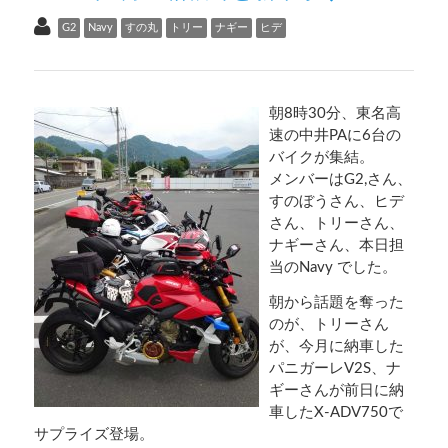
G2
Navy
すの丸
トリー
ナギー
ヒデ
朝8時30分、東名高
速の中井PAに6台の
バイクが集結。
メンバーはG2,さん、
すのぼうさん、ヒデ
さん、トリーさん、
ナギーさん、本日担
当のNavy でした。
朝から話題を奪った
のが、トリーさん
が、今月に納車した
パニガーレV2S、ナ
ギーさんが前日に納
車したX-ADV750で
サプライズ登場。