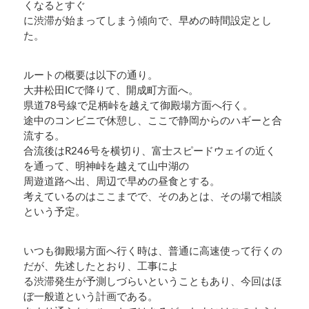
くなるとすぐ
に渋滞が始まってしまう傾向で、早めの時間設定とし
た。
ルートの概要は以下の通り。
大井松田ICで降りて、開成町方面へ。
県道78号線で足柄峠を越えて御殿場方面へ行く。
途中のコンビニで休憩し、ここで静岡からのハギーと合
流する。
合流後はR246号を横切り、富士スピードウェイの近く
を通って、明神峠を越えて山中湖の
周遊道路へ出、周辺で早めの昼食とする。
考えているのはここまでで、そのあとは、その場で相談
という予定。
いつも御殿場方面へ行く時は、普通に高速使って行くの
だが、先述したとおり、工事によ
る渋滞発生が予測しづらいということもあり、今回はほ
ぼ一般道という計画である。