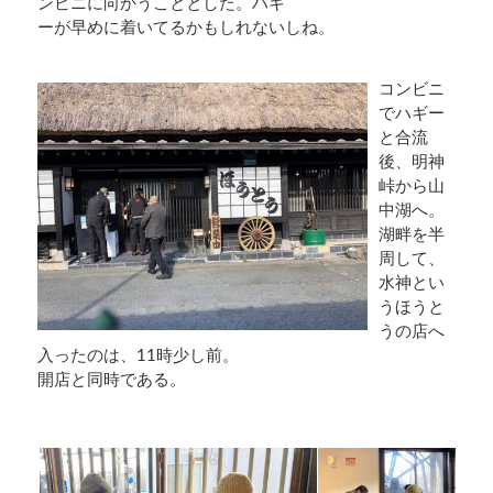
ンビニに向かうこととした。ハギ
ーが早めに着いてるかもしれないしね。
コンビニ
でハギー
と合流
後、明神
峠から山
中湖へ。
湖畔を半
周して、
水神とい
うほうと
うの店へ
入ったのは、11時少し前。
開店と同時である。