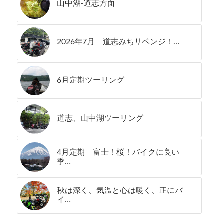
山中湖-道志方面
2026年7月 道志みちリベンジ！…
6月定期ツーリング
道志、山中湖ツーリング
4月定期 富士！桜！バイクに良い
季…
秋は深く、気温と心は暖く、正にバ
イ…