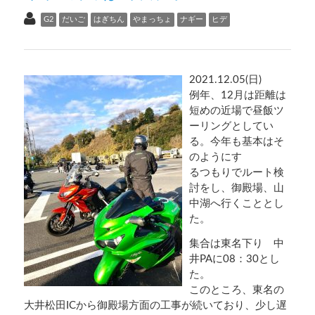
G2
だいご
はぎちん
やまっちょ
ナギー
ヒデ
2021.12.05(日)
例年、12月は距離は
短めの近場で昼飯ツ
ーリングとしてい
る。今年も基本はそ
のようにす
るつもりでルート検
討をし、御殿場、山
中湖へ行くこととし
た。
集合は東名下り 中
井PAに08：30とし
た。
このところ、東名の
大井松田ICから御殿場方面の工事が続いており、少し遅