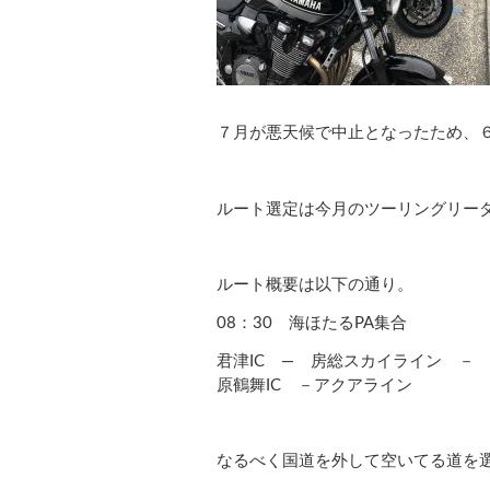
７月が悪天候で中止となったため、
ルート選定は今月のツーリングリー
ルート概要は以下の通り。
08
：
30
海ほたる
PA
集合
君津
IC
― 房総スカイライン － 
原鶴舞
IC
－アクアライン
なるべく国道を外して空いてる道を