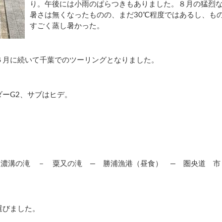
り。午後には小雨のぱらつきもありました。８月の猛烈
暑さは無くなったものの、まだ
30℃
程度ではあるし、も
すごく蒸し暑かった。
６月に続いて千葉でのツーリングとなりました。
ダー
G2
、サブはヒデ。
濃溝の滝 － 粟又の滝 ― 勝浦漁港（昼食） ― 圏央道 市
選びました。