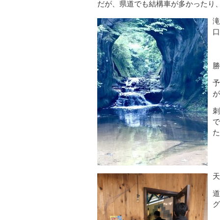
だが、県道でも結構車が多かったり
滝
口
勝
予
が
刺
で
た
天
道
グ