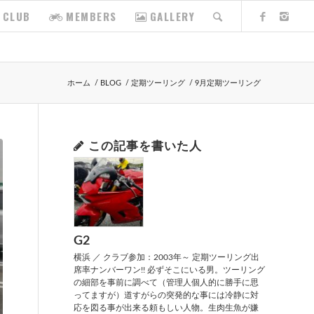
CLUB
MEMBERS
GALLERY
ホーム
/
BLOG
/
定期ツーリング
/
9月定期ツーリング
この記事を書いた人
G2
横浜 ／ クラブ参加：2003年～ 定期ツーリング出
席率ナンバーワン!! 必ずそこにいる男。ツーリング
の細部を事前に調べて（管理人個人的に勝手に思
ってますが）道すがらの突発的な事には冷静に対
応を図る事が出来る頼もしい人物。生肉生魚が嫌