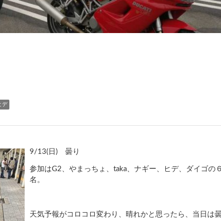
ヒデ
9/13(
日
)
曇り
参加は
G2
、やまっちょ、
taka
、ナギー、ヒデ、ダイゴの
名。
天気予報がコロコロ変わり、晴れかと思ったら、当日は