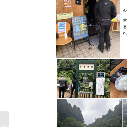
今
古
る
れ
6月定期~越境解除にて