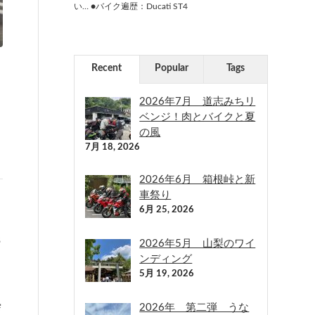
い… ●バイク遍歴：Ducati ST4
Recent
Popular
Tags
2026年7月 道志みちリ
ベンジ！肉とバイクと夏
の風
7月 18, 2026
2026年6月 箱根峠と新
車祭り
6月 25, 2026
６
2026年5月 山梨のワイ
ンディング
5月 19, 2026
曇
2026年 第二弾 うな