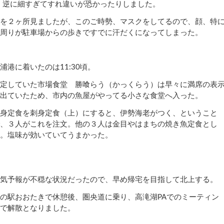
、逆に細すぎてすれ違いが恐かったりしました。
を２ヶ所見ましたが、このご時勢、マスクをしてるので、顔、特
周りが駐車場からの歩きですでに汗だくになってしまった。
浦港に着いたのは
11:30
頃。
定していた市場食堂 勝喰らう（かっくらう）は早々に満席の表
出ていたため、市内の魚屋がやってる小さな食堂へ入った。
身定食を刺身定食（上）にすると、伊勢海老がつく、ということ
、３人がこれを注文。他の３人は金目やはまちの焼き魚定食とし
。塩味が効いていてうまかった。
気予報が不穏な状況だったので、早め帰宅を目指して北上する。
の駅おおたきで休憩後、圏央道に乗り、高滝湖
PA
でのミーティン
で解散となりました。