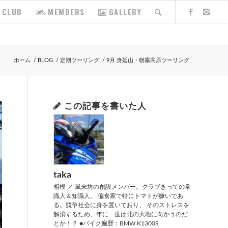
CLUB
MEMBERS
GALLERY
ホーム
/
BLOG
/
定期ツーリング
/
9月 身延山・朝霧高原ツーリング
この記事を書いた人
taka
相模 ／ 風来坊の創設メンバー。クラブきっての常
識人＆知識人。 偏食家で特にトマトが嫌いであ
る。競争社会に身を置いており、 そのストレスを
解消するため、年に一度は北の大地に向かうのだ
とか！？ ●バイク遍歴：BMW K1300S