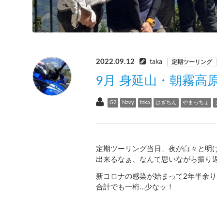
2022.09.12
taka
定期ツーリング
9月 身延山・朝霧高
G2
Navy
taka
はぎちん
やまっちょ
定期ツーリング当日、夜が白々と明
出来るなぁ、なんて思いながら振り
新コロナの感染が始まって
2
年半余り
合計でも一桁
…
少なッ！