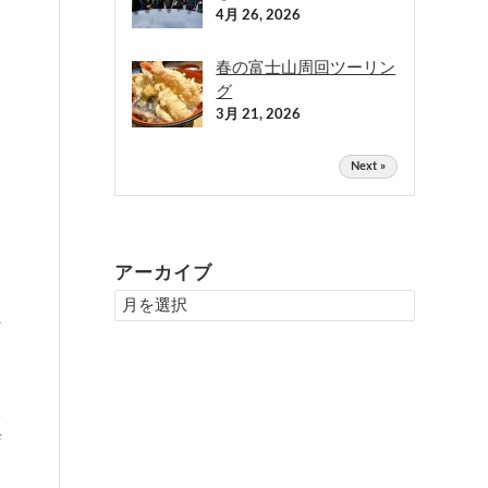
4月 26, 2026
春の富士山周回ツーリン
グ
3月 21, 2026
Next »
アーカイブ
上
レ
店
て