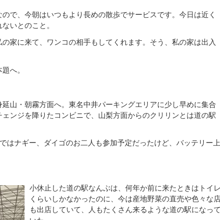
なので、今朝はいつもより長めの散歩でサービスです。
今日は近く
れないとのこと。
私の家に来て、ワンコの相手もしてくれます。
そう、私の家は出入
本題へ。
身延山・朝霧方面へ。
東名中井パーキングエリアに少し早めに集合
チェンジを降りたコンビニで、山梨方面からのクリリンとは道の駅
定ではナギー、ダイゴのお二人も参加予定だったけど、バッテリー
小休止した道の駅なんぶは、何年か前に来たときはトイ
くらいしかなかったのに、今は産地野菜の直売や色々な
も出店していて、
人もたくさん来るような道の
駅になっ