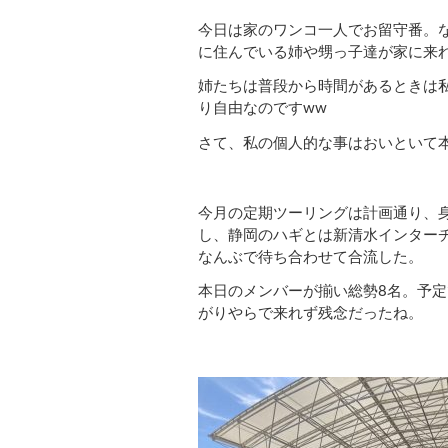
今日は家のワンコ一人でお留守番。
に住んでいる姉や甥っ子達が家に来
姉たちは普段から時間があるときは
り自由なのです
ww
さて、私の個人的な事はおいといて
今月の定期ツーリングは計画通り、
し、静岡のハギとは新清水インター
なんぶで待ち合わせて合流した。
本日のメンバーが揃い総勢8名。予
がりやらで来れず残念だったね。