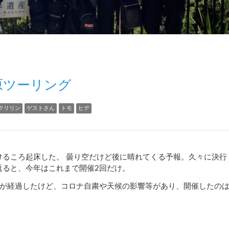
原ツーリング
クリリン
ゲストさん
トモ
ヒデ
けるころ起床した。
曇り空だけど後に晴れてくる予報。
久々に決行
返ると、今年はこれまで開催
2
回だけ。
が経過したけど、コロナ自粛や天候の影響等があり、開催したの